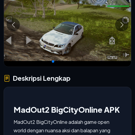
Deskripsi Lengkap
MadOut2 BigCityOnline APK
MadOut2 BigCityOnline adalah game open
world dengan nuansa aksi dan balapan yang