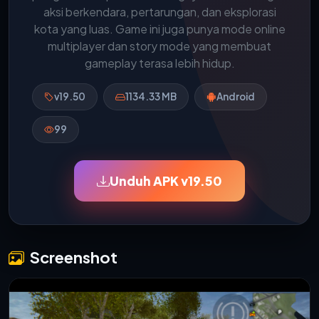
aksi berkendara, pertarungan, dan eksplorasi
kota yang luas. Game ini juga punya mode online
multiplayer dan story mode yang membuat
gameplay terasa lebih hidup.
v19.50
1134.33 MB
Android
99
Unduh APK v19.50
Screenshot