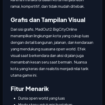
ramai, kompetitif, dan tidak mudah ditebak.
Grafis dan Tampilan Visual
Dari sisi grafis, MadOut2 BigCityOnline
menampilkan lingkungan kota yang cukup luas
dengan detail bangunan, jalanan, dan kendaraan
yang mendukung suasana open world. Efek
visual saat berkendara dan aksi di jalan juga
menambah kesan seru saat bermain. Nuansa
kota yang keras dan realistis menjadi nilai tarik
utama game ini.
Fitur Menarik
Dunia open world yang luas
Mode story untuk misi bertahap