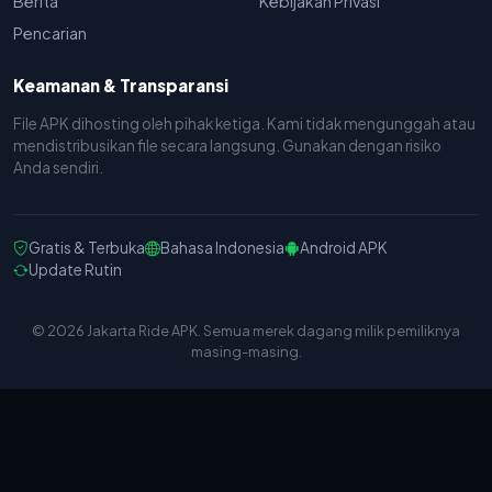
Berita
Kebijakan Privasi
Pencarian
Keamanan & Transparansi
File APK dihosting oleh pihak ketiga. Kami tidak mengunggah atau
mendistribusikan file secara langsung. Gunakan dengan risiko
Anda sendiri.
Gratis & Terbuka
Bahasa Indonesia
Android APK
Update Rutin
© 2026 Jakarta Ride APK. Semua merek dagang milik pemiliknya
masing-masing.