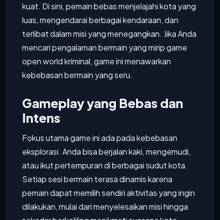
kuat. Di sini, pemain bebas menjelajahi kota yang
luas, mengendarai berbagai kendaraan, dan
terlibat dalam misi yang menegangkan. Jika Anda
mencari pengalaman bermain yang mirip game
open world kriminal, game ini menawarkan
kebebasan bermain yang seru.
Gameplay yang Bebas dan
Intens
Fokus utama game ini ada pada kebebasan
eksplorasi. Anda bisa berjalan kaki, mengemudi,
atau ikut pertempuran di berbagai sudut kota.
Setiap sesi bermain terasa dinamis karena
pemain dapat memilih sendiri aktivitas yang ingin
dilakukan, mulai dari menyelesaikan misi hingga