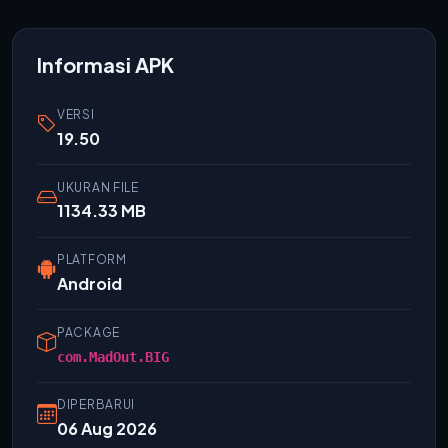
Informasi APK
VERSI
19.50
UKURAN FILE
1134.33 MB
PLATFORM
Android
PACKAGE
com.MadOut.BIG
DIPERBARUI
06 Aug 2026