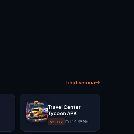
Lihat semua
Travel Center
Tycoon APK
144.89 MB
v2.0.12