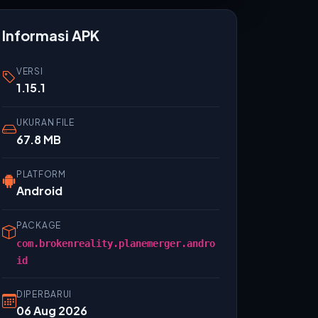
Informasi APK
VERSI
1.15.1
UKURAN FILE
67.8 MB
PLATFORM
Android
PACKAGE
com.brokenreality.planemerger.andro
id
DIPERBARUI
06 Aug 2026