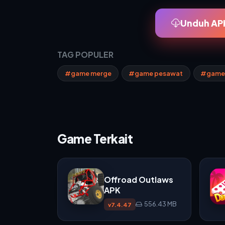
Unduh APK
TAG POPULER
#game merge
#game pesawat
#game 
Game Terkait
Offroad Outlaws
APK
556.43 MB
v7.4.47