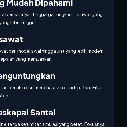
ng Mudah Dipahami
ara bermainnya. Tinggal gabungkan pesawat yang
ang lebih unggul.
esawat
t dari model awal hingga unit yang lebih modern
ncapaian yang memuaskan.
Menguntungkan
tap berjalan dan menghasilkan pendapatan. Fitur
sten.
askapai Santai
line tanpa kerumitan simulasi yang berat. Fokusnya