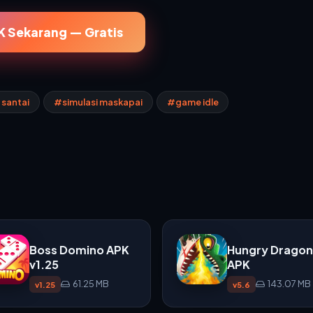
 Sekarang — Gratis
santai
#simulasi maskapai
#game idle
Boss Domino APK
Hungry Dragon
v1.25
APK
61.25 MB
143.07 MB
v1.25
v5.6