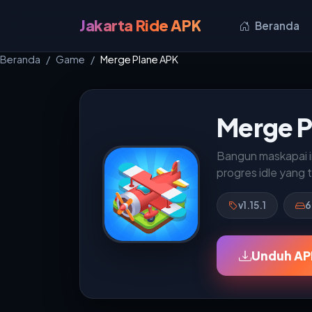
Jakarta Ride APK
Beranda
Beranda
Game
Merge Plane APK
Merge P
Bangun maskapai i
progres idle yang t
v1.15.1
6
Unduh APK