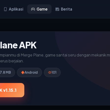
Aplikasi
Game
Berita
lane APK
mpianmu di Merge Plane, game santai seru dengan mekanik 
erus berjalan.
7.8 MB
Android
101
 v1.15.1