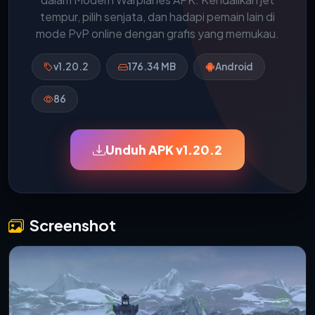
tempur, pilih senjata, dan hadapi pemain lain di
mode PvP online dengan grafis yang memukau.
v1.20.2
176.34 MB
Android
86
Unduh APK v1.20.2
Screenshot