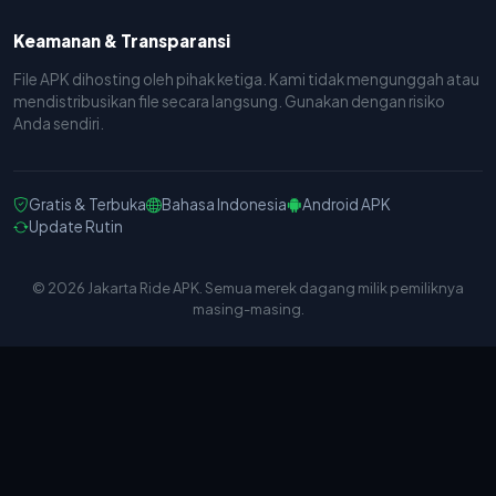
Keamanan & Transparansi
File APK dihosting oleh pihak ketiga. Kami tidak mengunggah atau
mendistribusikan file secara langsung. Gunakan dengan risiko
Anda sendiri.
Gratis & Terbuka
Bahasa Indonesia
Android APK
Update Rutin
© 2026 Jakarta Ride APK. Semua merek dagang milik pemiliknya
masing-masing.