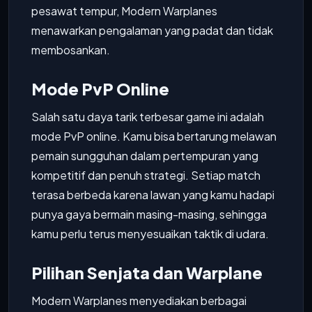
pesawat tempur, Modern Warplanes
menawarkan pengalaman yang padat dan tidak
membosankan.
Mode PvP Online
Salah satu daya tarik terbesar game ini adalah
mode PvP online. Kamu bisa bertarung melawan
pemain sungguhan dalam pertempuran yang
kompetitif dan penuh strategi. Setiap match
terasa berbeda karena lawan yang kamu hadapi
punya gaya bermain masing-masing, sehingga
kamu perlu terus menyesuaikan taktik di udara.
Pilihan Senjata dan Warplane
Modern Warplanes menyediakan berbagai