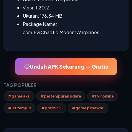
Versi: 1.20.2
Ukuran: 176.34 MB
Package Name:
com.EvilChaotic.ModernWarplanes
Unduh APK Sekarang — Gratis
TAG POPULER
#game aksi
#pertempuran udara
#PvP online
#jet tempur
#grafis 3D
#game pesawat