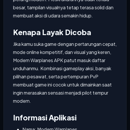
besar, tampilan visualnya tetap terasa solid dan
membuat aksi di udara semakin hidup.
Kenapa Layak Dicoba
Jika kamu suka game dengan pertarungan cepat,
mode online kompetitif, dan visual yang keren,
Modern Warplanes APK patut masuk daftar
unduhanmu. Kombinasi gameplay aksi, banyak
pilihan pesawat, serta pertempuran PvP
membuat game ini cocok untuk dimainkan saat
ingin merasakan sensasi menjadi pilot tempur
modern.
Informasi Aplikasi
Nama: Modern Warplanes