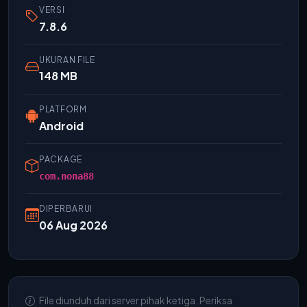
VERSI
7.8.6
UKURAN FILE
148 MB
PLATFORM
Android
PACKAGE
com.nona88
DIPERBARUI
06 Aug 2026
File diunduh dari server pihak ketiga. Periksa