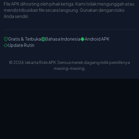
File APK dihosting oleh pihak ketiga. Kami tidak mengunggah atau
mendistribusikan file secara langsung. Gunakan dengan risiko
Anda sendiri.
Gratis & Terbuka
Bahasa Indonesia
Android APK
Update Rutin
© 2026 Jakarta Ride APK. Semua merek dagang milik pemiliknya
masing-masing.