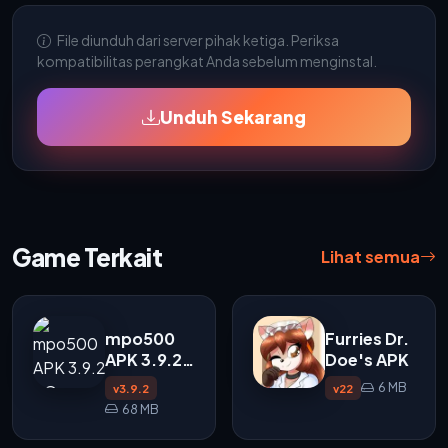
File diunduh dari server pihak ketiga. Periksa
kompatibilitas perangkat Anda sebelum menginstal.
Unduh Sekarang
Game Terkait
Lihat semua
mpo500
Furries Dr.
APK 3.9.2 -
Doe's APK
Game Slot
6 MB
v3.9.2
v22
Seru
68 MB
dengan
Gameplay