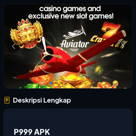
Deskripsi Lengkap
P999 APK