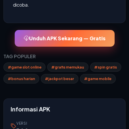
dicoba.
Unduh APK Sekarang — Gratis
TAG POPULER
#game slot online
#grafis memukau
#spin gratis
#bonus harian
#jackpot besar
#game mobile
Informasi APK
VERSI