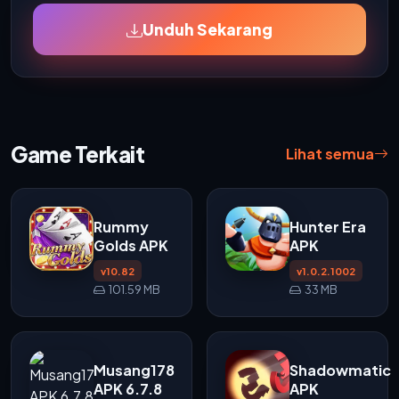
Unduh Sekarang
Game Terkait
Lihat semua
Rummy
Hunter Era
Golds APK
APK
v10.82
v1.0.2.1002
101.59 MB
33 MB
Musang178
Shadowmatic
APK 6.7.8
APK