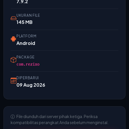
7.9.2
UKURAN FILE
145 MB
PLATFORM
Android
PACKAGE
com.rezixo
DIPERBARUI
09 Aug 2026
File diunduh dari server pihak ketiga. Periksa
kompatibilitas perangkat Anda sebelum menginstal.