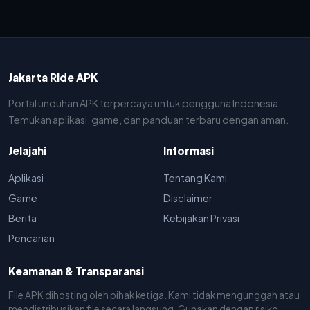
Menarik
Jakarta Ride APK
Portal unduhan APK terpercaya untuk pengguna Indonesia.
Temukan aplikasi, game, dan panduan terbaru dengan aman.
Jelajahi
Informasi
Aplikasi
Tentang Kami
Game
Disclaimer
Berita
Kebijakan Privasi
Pencarian
Keamanan & Transparansi
File APK dihosting oleh pihak ketiga. Kami tidak mengunggah atau
mendistribusikan file secara langsung. Gunakan dengan risiko