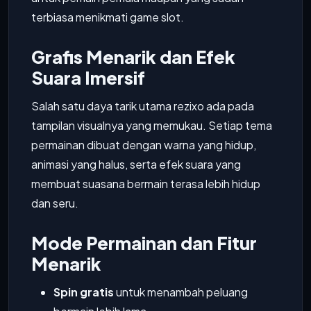
terbiasa menikmati game slot.
Grafis Menarik dan Efek
Suara Imersif
Salah satu daya tarik utama rezixo ada pada
tampilan visualnya yang memukau. Setiap tema
permainan dibuat dengan warna yang hidup,
animasi yang halus, serta efek suara yang
membuat suasana bermain terasa lebih hidup
dan seru.
Mode Permainan dan Fitur
Menarik
Spin gratis
untuk menambah peluang