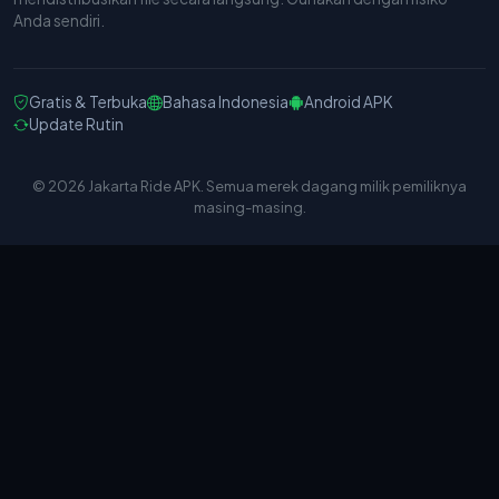
Anda sendiri.
Gratis & Terbuka
Bahasa Indonesia
Android APK
Update Rutin
© 2026 Jakarta Ride APK. Semua merek dagang milik pemiliknya
masing-masing.