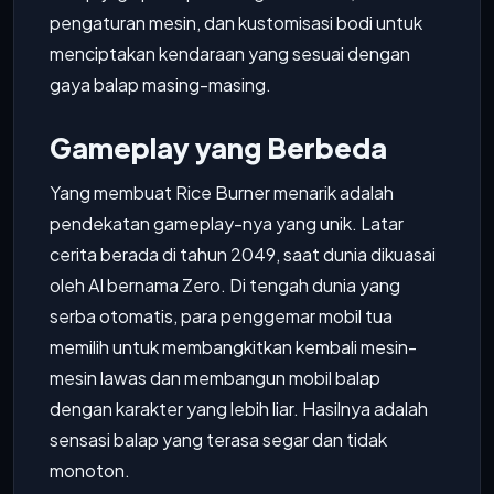
pengaturan mesin, dan kustomisasi bodi untuk
menciptakan kendaraan yang sesuai dengan
gaya balap masing-masing.
Gameplay yang Berbeda
Yang membuat Rice Burner menarik adalah
pendekatan gameplay-nya yang unik. Latar
cerita berada di tahun 2049, saat dunia dikuasai
oleh AI bernama Zero. Di tengah dunia yang
serba otomatis, para penggemar mobil tua
memilih untuk membangkitkan kembali mesin-
mesin lawas dan membangun mobil balap
dengan karakter yang lebih liar. Hasilnya adalah
sensasi balap yang terasa segar dan tidak
monoton.