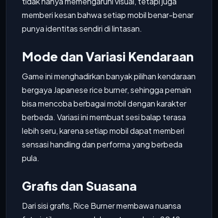
tidak hanya memengaruhi visual, tetapi juga
memberi kesan bahwa setiap mobil benar-benar
punya identitas sendiri di lintasan.
Mode dan Variasi Kendaraan
Game ini menghadirkan banyak pilihan kendaraan
bergaya Japanese rice burner, sehingga pemain
bisa mencoba berbagai mobil dengan karakter
berbeda. Variasi ini membuat sesi balap terasa
lebih seru, karena setiap mobil dapat memberi
sensasi handling dan performa yang berbeda
pula.
Grafis dan Suasana
Dari sisi grafis, Rice Burner membawa nuansa