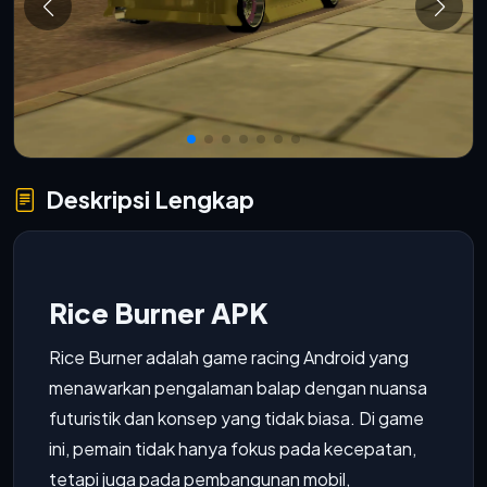
Deskripsi Lengkap
Rice Burner APK
Rice Burner adalah game racing Android yang
menawarkan pengalaman balap dengan nuansa
futuristik dan konsep yang tidak biasa. Di game
ini, pemain tidak hanya fokus pada kecepatan,
tetapi juga pada pembangunan mobil,