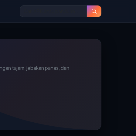
angan tajam, jebakan panas, dan