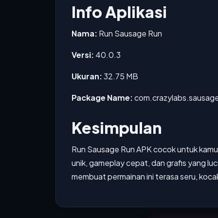
Info Aplikasi
Nama:
Run Sausage Run
Versi:
40.0.3
Ukuran:
32.75 MB
Package Name:
com.crazylabs.sausage
Kesimpulan
Run Sausage Run APK cocok untuk kamu
unik, gameplay cepat, dan grafis yang luc
membuat permainan ini terasa seru, koc