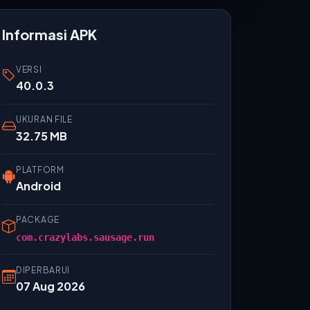
Informasi APK
VERSI
40.0.3
UKURAN FILE
32.75 MB
PLATFORM
Android
PACKAGE
com.crazylabs.sausage.run
DIPERBARUI
07 Aug 2026