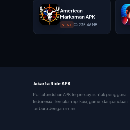
American
Marksman APK
235.46 MB
v1.5.1
Jakarta Ride APK
Portal unduhan APK terpercaya untuk pengguna
Indonesia. Temukan aplikasi, game, dan panduan
terbaru dengan aman.