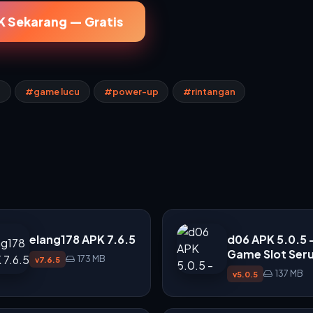
 Sekarang — Gratis
n
#game lucu
#power-up
#rintangan
elang178 APK 7.6.5
d06 APK 5.0.5 
Game Slot Ser
173 MB
v7.6.5
dengan Bonus
137 MB
v5.0.5
Menarik