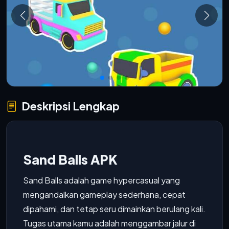
Deskripsi Lengkap
Sand Balls APK
Sand Balls adalah game hypercasual yang
mengandalkan gameplay sederhana, cepat
dipahami, dan tetap seru dimainkan berulang kali.
Tugas utama kamu adalah menggambar jalur di