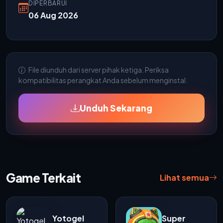
DIPERBARUI
06 Aug 2026
File diunduh dari server pihak ketiga. Periksa
kompatibilitas perangkat Anda sebelum menginstal.
Unduh Sekarang
Game Terkait
Lihat semua
Yotogel
Super