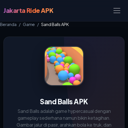
Jakarta Ride APK
Beranda
Game
Sand Balls APK
Sand Balls APK
Sand Balls adalah game hypercasual dengan
gameplay sederhana namun bikin ketagihan.
Gambar jalur di pasir, arahkan bola ke truk, dan