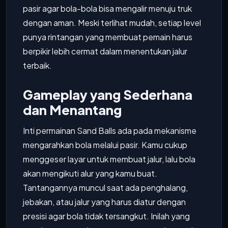
pasir agar bola-bola bisa mengalir menuju truk
dengan aman. Meski terlihat mudah, setiap level
punya rintangan yang membuat pemain harus
berpikir lebih cermat dalam menentukan jalur
terbaik.
Gameplay yang Sederhana
dan Menantang
Inti permainan Sand Balls ada pada mekanisme
mengarahkan bola melalui pasir. Kamu cukup
menggeser layar untuk membuat jalur, lalu bola
akan mengikuti alur yang kamu buat.
Tantangannya muncul saat ada penghalang,
jebakan, atau jalur yang harus diatur dengan
presisi agar bola tidak tersangkut. Inilah yang