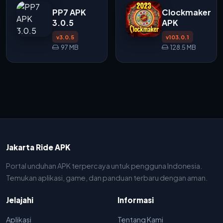
PP7 APK
Clockmaker
3.0.5
APK
v3.0.5
v103.0.1
97 MB
128.5 MB
Jakarta Ride APK
Portal unduhan APK terpercaya untuk pengguna Indonesia.
Temukan aplikasi, game, dan panduan terbaru dengan aman.
Jelajahi
Informasi
Aplikasi
Tentang Kami