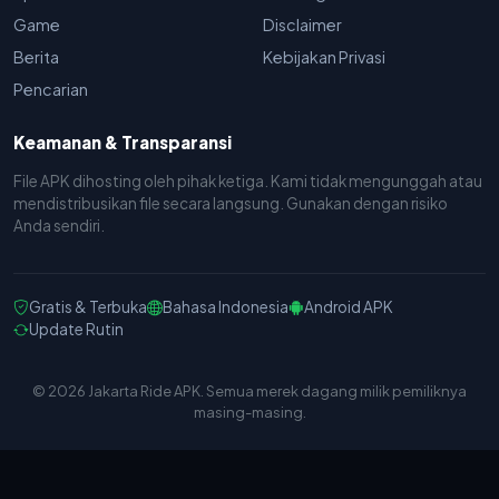
Game
Disclaimer
Berita
Kebijakan Privasi
Pencarian
Keamanan & Transparansi
File APK dihosting oleh pihak ketiga. Kami tidak mengunggah atau
mendistribusikan file secara langsung. Gunakan dengan risiko
Anda sendiri.
Gratis & Terbuka
Bahasa Indonesia
Android APK
Update Rutin
© 2026 Jakarta Ride APK. Semua merek dagang milik pemiliknya
masing-masing.