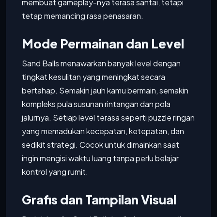
membuat gameplay-nya terasa santai, tetapi
tetap memancing rasa penasaran.
Mode Permainan dan Level
Sand Balls menawarkan banyak level dengan
tingkat kesulitan yang meningkat secara
bertahap. Semakin jauh kamu bermain, semakin
kompleks pula susunan rintangan dan pola
jalurnya. Setiap level terasa seperti puzzle ringan
yang memadukan kecepatan, ketepatan, dan
sedikit strategi. Cocok untuk dimainkan saat
ingin mengisi waktu luang tanpa perlu belajar
kontrol yang rumit.
Grafis dan Tampilan Visual