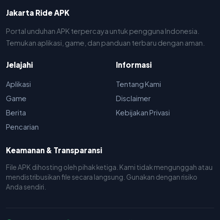
Jakarta Ride APK
Portal unduhan APK terpercaya untuk pengguna Indonesia.
Temukan aplikasi, game, dan panduan terbaru dengan aman.
Jelajahi
Informasi
Aplikasi
Tentang Kami
Game
Disclaimer
Berita
Kebijakan Privasi
Pencarian
Keamanan & Transparansi
File APK dihosting oleh pihak ketiga. Kami tidak mengunggah atau
mendistribusikan file secara langsung. Gunakan dengan risiko
Anda sendiri.