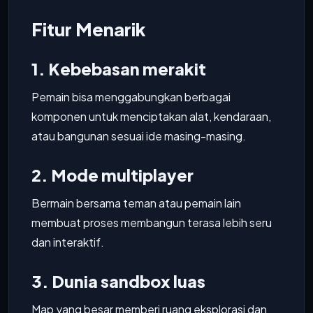
Fitur Menarik
1. Kebebasan merakit
Pemain bisa menggabungkan berbagai
komponen untuk menciptakan alat, kendaraan,
atau bangunan sesuai ide masing-masing.
2. Mode multiplayer
Bermain bersama teman atau pemain lain
membuat proses membangun terasa lebih seru
dan interaktif.
3. Dunia sandbox luas
Map yang besar memberi ruang eksplorasi dan