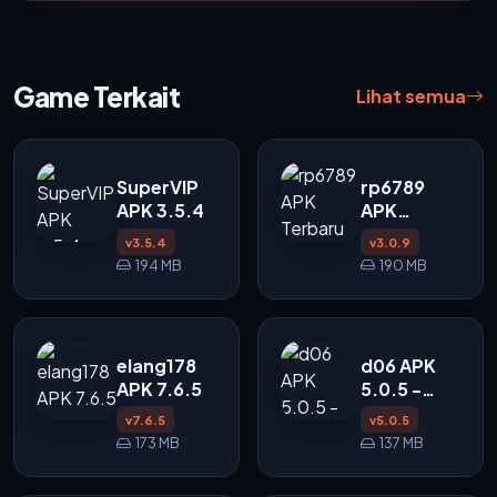
Game Terkait
Lihat semua
SuperVIP
rp6789
APK 3.5.4
APK
Terbaru
v3.5.4
v3.0.9
3.0.9
194 MB
190 MB
elang178
d06 APK
APK 7.6.5
5.0.5 -
Game Slot
v7.6.5
v5.0.5
Seru
173 MB
137 MB
dengan
Bonus