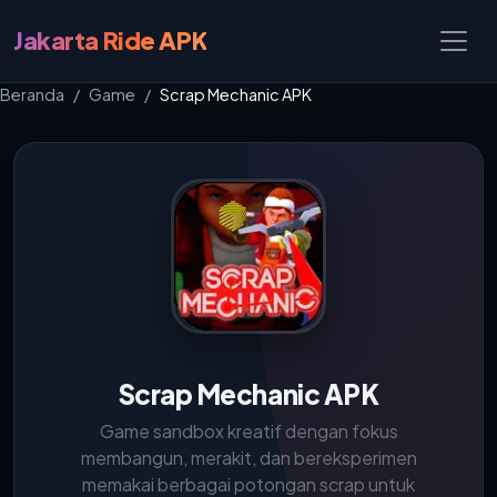
Jakarta Ride APK
Beranda
Game
Scrap Mechanic APK
Scrap Mechanic APK
Game sandbox kreatif dengan fokus
membangun, merakit, dan bereksperimen
memakai berbagai potongan scrap untuk