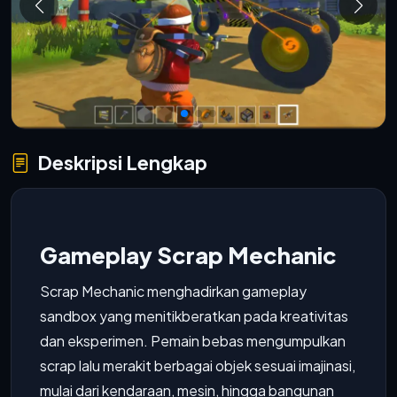
Deskripsi Lengkap
Gameplay Scrap Mechanic
Scrap Mechanic menghadirkan gameplay
sandbox yang menitikberatkan pada kreativitas
dan eksperimen. Pemain bebas mengumpulkan
scrap lalu merakit berbagai objek sesuai imajinasi,
mulai dari kendaraan, mesin, hingga bangunan