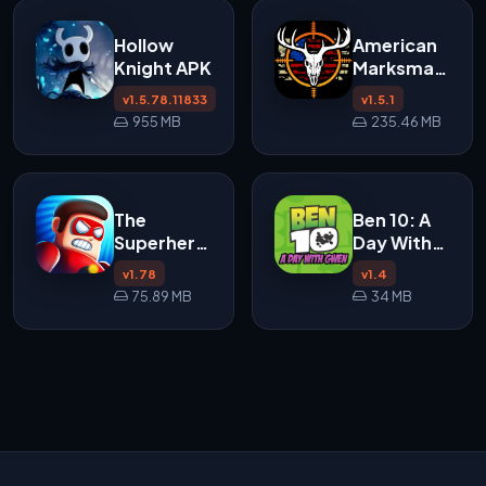
Menarik
Hollow
American
Knight APK
Marksman
APK
v1.5.78.11833
v1.5.1
955 MB
235.46 MB
The
Ben 10: A
Superhero
Day With
League
Gwen APK
v1.78
v1.4
APK
1.4
75.89 MB
34 MB