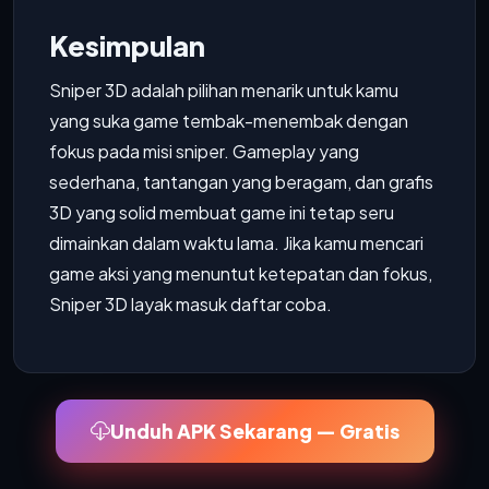
Kesimpulan
Sniper 3D adalah pilihan menarik untuk kamu
yang suka game tembak-menembak dengan
fokus pada misi sniper. Gameplay yang
sederhana, tantangan yang beragam, dan grafis
3D yang solid membuat game ini tetap seru
dimainkan dalam waktu lama. Jika kamu mencari
game aksi yang menuntut ketepatan dan fokus,
Sniper 3D layak masuk daftar coba.
Unduh APK Sekarang — Gratis