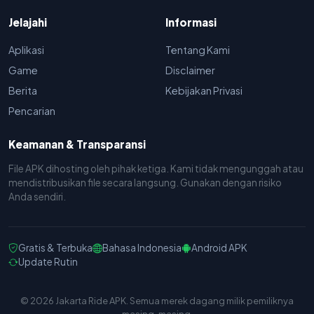
Jelajahi
Informasi
Aplikasi
Tentang Kami
Game
Disclaimer
Berita
Kebijakan Privasi
Pencarian
Keamanan & Transparansi
File APK dihosting oleh pihak ketiga. Kami tidak mengunggah atau
mendistribusikan file secara langsung. Gunakan dengan risiko
Anda sendiri.
Gratis & Terbuka
Bahasa Indonesia
Android APK
Update Rutin
© 2026 Jakarta Ride APK. Semua merek dagang milik pemiliknya