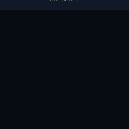
masing-masing.