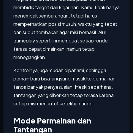
membidik target dari kejauhan. Kamu tidak hanya
menembak sembarangan, tetapi harus
memperhatikan posisi musuh, waktu yang tepat,
dan sudut tembakan agar misi berhasil. Alur
gameplay seperti ini membuat setiap ronde
terasa cepat dimainkan, namun tetap
menegangkan.
Kontrolnya juga mudah dipahami, sehingga
pemain baru bisa langsung masuk ke permainan
tanpa banyak penyesuaian. Meski sederhana,
tantangan yang diberikan tetap terasa karena
setiap misi menuntut ketelitian tinggi.
Mode Permainan dan
Tantangan