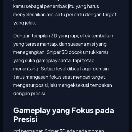
kamu sebagai penembak jitu yang harus
menyelesaikan misi satu per satu dengan target
yang jelas.
Dengan tampilan 3D yang rapi, efek tembakan
yang terasa mantap, dan suasana misi yang
menegangkan, Sniper 3D cocok untuk kamu
yang suka gameplay santai tapi tetap
menantang. Setiap level dibuat agar pemain
terus mengasah fokus saat mencari target,
mengatur posisi, lalu mengeksekusi tembakan
dengan presisi.
Gameplay yang Fokus pada
Presisi
Inti permainan Sniper 3D ada pada momen