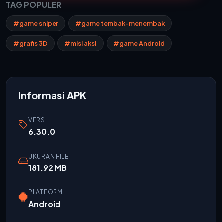
TAG POPULER
#game sniper
#game tembak-menembak
#grafis 3D
#misi aksi
#game Android
Informasi APK
VERSI
6.30.0
UKURAN FILE
181.92 MB
PLATFORM
Android