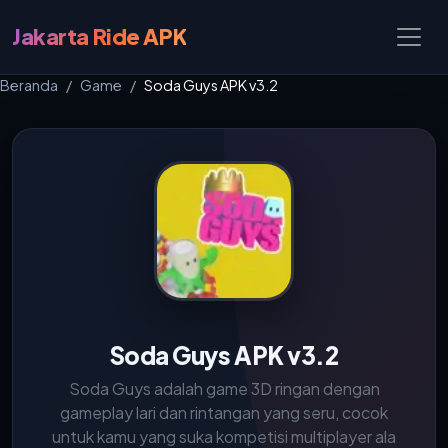
Jakarta Ride APK
Beranda
Game
Soda Guys APK v3.2
Soda Guys APK v3.2
Soda Guys adalah game 3D ringan dengan
gameplay lari dan rintangan yang seru, cocok
untuk kamu yang suka kompetisi multiplayer ala