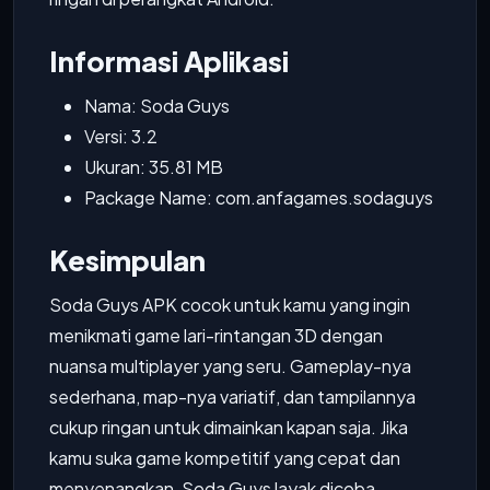
Informasi Aplikasi
Nama: Soda Guys
Versi: 3.2
Ukuran: 35.81 MB
Package Name: com.anfagames.sodaguys
Kesimpulan
Soda Guys APK cocok untuk kamu yang ingin
menikmati game lari-rintangan 3D dengan
nuansa multiplayer yang seru. Gameplay-nya
sederhana, map-nya variatif, dan tampilannya
cukup ringan untuk dimainkan kapan saja. Jika
kamu suka game kompetitif yang cepat dan
menyenangkan, Soda Guys layak dicoba.