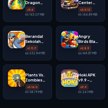
Dragon
Center
APK
Tycoon
v5.6
v2.0.12
APK
143.07 MB
144.89 MB
Berandal
Angry
Sekolah
Birds Blast
APK v1.11.7
APK v2.8.9
v1.11.7
v2.8.9
Download
532.84 MB
168.87 MB
Plants Vs.
Hoki APK
Zombies
v9.9 -
Free APK
Game Slot
v3.16.0
v9.9
Sosial
118.79 MB
24.1 MB
dengan
Tema Seru