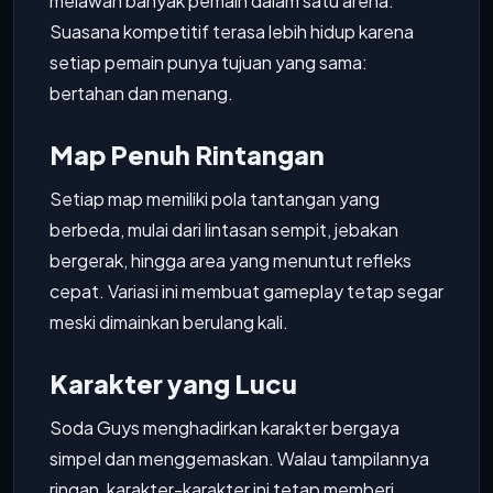
melawan banyak pemain dalam satu arena.
Suasana kompetitif terasa lebih hidup karena
setiap pemain punya tujuan yang sama:
bertahan dan menang.
Map Penuh Rintangan
Setiap map memiliki pola tantangan yang
berbeda, mulai dari lintasan sempit, jebakan
bergerak, hingga area yang menuntut refleks
cepat. Variasi ini membuat gameplay tetap segar
meski dimainkan berulang kali.
Karakter yang Lucu
Soda Guys menghadirkan karakter bergaya
simpel dan menggemaskan. Walau tampilannya
ringan, karakter-karakter ini tetap memberi