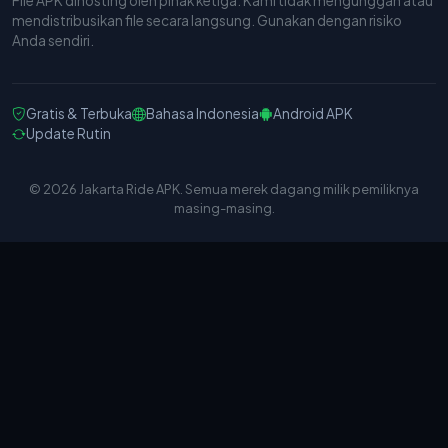
File APK dihosting oleh pihak ketiga. Kami tidak mengunggah atau
mendistribusikan file secara langsung. Gunakan dengan risiko
Anda sendiri.
Gratis & Terbuka
Bahasa Indonesia
Android APK
Update Rutin
© 2026 Jakarta Ride APK. Semua merek dagang milik pemiliknya
masing-masing.