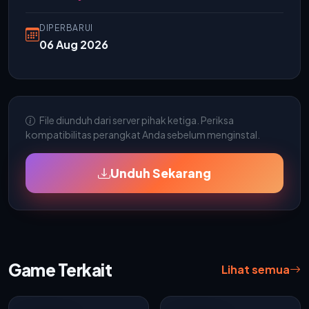
DIPERBARUI
06 Aug 2026
File diunduh dari server pihak ketiga. Periksa
kompatibilitas perangkat Anda sebelum menginstal.
Unduh Sekarang
Game Terkait
Lihat semua