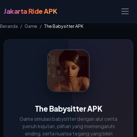
Jakarta Ride APK
Beranda
Game
The Babysitter APK
The Babysitter APK
Game simulasi babysitter dengan alur cerita
penuh kejutan, pilihan yang memengaruhi
ending, serta nuansa tegang yang bikin