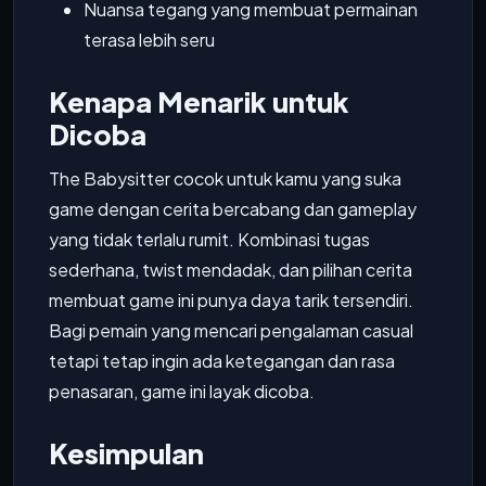
Nuansa tegang yang membuat permainan
terasa lebih seru
Kenapa Menarik untuk
Dicoba
The Babysitter cocok untuk kamu yang suka
game dengan cerita bercabang dan gameplay
yang tidak terlalu rumit. Kombinasi tugas
sederhana, twist mendadak, dan pilihan cerita
membuat game ini punya daya tarik tersendiri.
Bagi pemain yang mencari pengalaman casual
tetapi tetap ingin ada ketegangan dan rasa
penasaran, game ini layak dicoba.
Kesimpulan