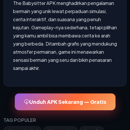
The Babysitter APK menghadirkan pengalaman
bermain yang unik lewat perpaduan simulasi,
cerita interaktif, dan suasana yang penuh
kejutan. Gameplay-nya sederhana, tetapi pilihan
yang kamu ambil bisa membawa cerita ke arah
yang berbeda. Ditambah grafis yang mendukung
atmosfer permainan, game ini menawarkan
sensasi bermain yang seru dan bikin penasaran
sampai akhir.
Unduh APK Sekarang — Gratis
TAG POPULER