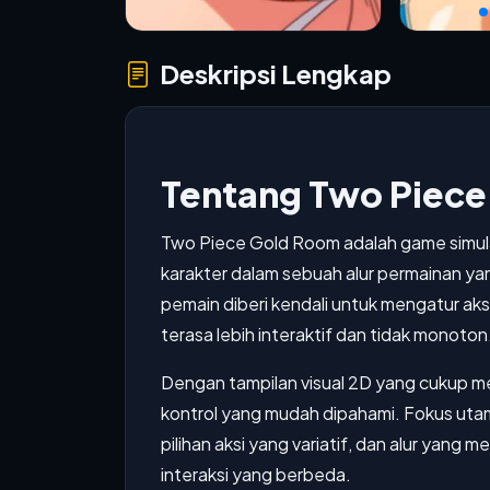
Deskripsi Lengkap
Tentang Two Piec
Two Piece Gold Room adalah game simula
karakter dalam sebuah alur permainan ya
pemain diberi kendali untuk mengatur aksi 
terasa lebih interaktif dan tidak monoton
Dengan tampilan visual 2D yang cukup m
kontrol yang mudah dipahami. Fokus uta
pilihan aksi yang variatif, dan alur yan
interaksi yang berbeda.