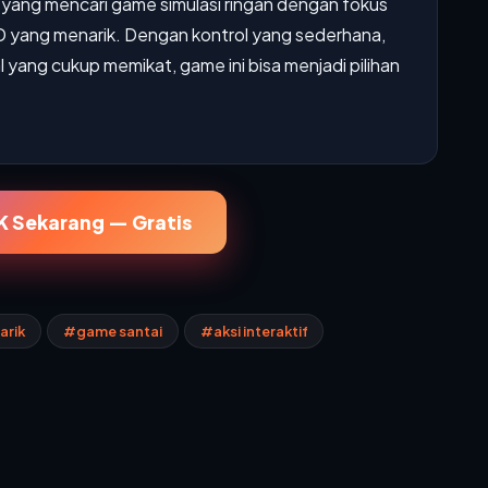
ang mencari game simulasi ringan dengan fokus
D yang menarik. Dengan kontrol yang sederhana,
 yang cukup memikat, game ini bisa menjadi pilihan
 Sekarang — Gratis
arik
#game santai
#aksi interaktif