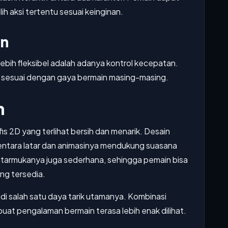
h aksi tertentu sesuai keinginan.
an
ebih fleksibel adalah adanya kontrol kecepatan.
 sesuai dengan gaya bermain masing-masing.
n
 2D yang terlihat bersih dan menarik. Desain
entara latar dan animasinya mendukung suasana
ntarmukanya juga sederhana, sehingga pemain bisa
g tersedia.
adi salah satu daya tarik utamanya. Kombinasi
uat pengalaman bermain terasa lebih enak dilihat.