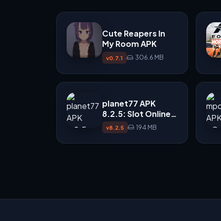
Cute Reapers In
My Room APK
306.6 MB
v0.7.1
planet77 APK
8.2.5: Slot Online
Seru dengan
194 MB
v8.2.5
Gameplay Cepat