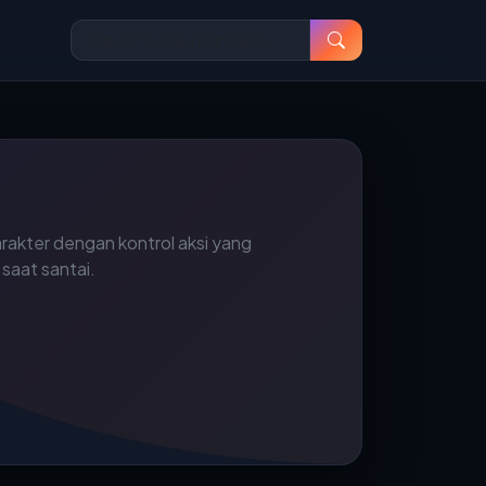
rakter dengan kontrol aksi yang
saat santai.