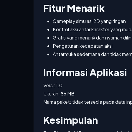
Fitur Menarik
Gameplay simulasi 2D yang ringan
Kontrol aksi antar karakter yang mu
Grafis yang menarik dan nyaman dilih
Pengaturan kecepatan aksi
Antarmuka sederhana dan tidak me
Informasi Aplikasi
Versi: 1.0
Ukuran: 86 MB
Nama paket: tidak tersedia pada data in
Kesimpulan