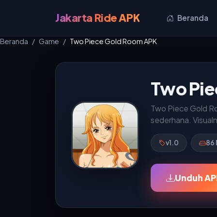
Jakarta Ride APK
Beranda
Beranda
Game
Two Piece Gold Room APK
Two Pie
Two Piece Gold Ro
sederhana. Visualn
v1.0
86
Unduh AP