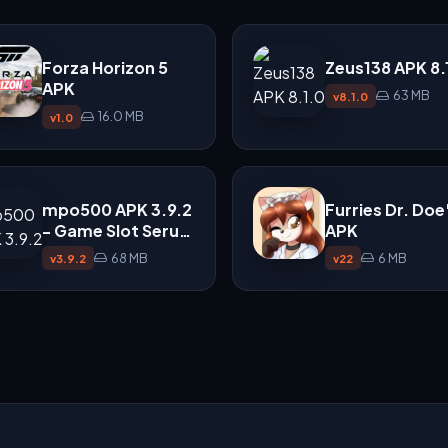
Forza Horizon 5
Zeus138 APK 8.
APK
63 MB
v8.1.0
16.0 MB
v1.0
mpo500 APK 3.9.2
Furries Dr. Doe
- Game Slot Seru
APK
dengan Gameplay
68 MB
6 MB
v3.9.2
v22
Cepat