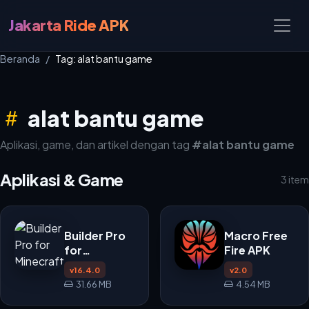
Jakarta Ride APK
Beranda
Tag: alat bantu game
alat bantu game
Aplikasi, game, dan artikel dengan tag
#alat bantu game
Aplikasi & Game
3 item
Builder Pro
Macro Free
for
Fire APK
Minecraft
v16.4.0
v2.0
PE APK
31.66 MB
4.54 MB