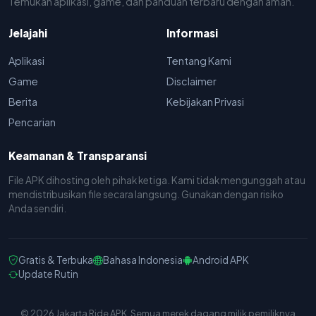
Temukan aplikasi, game, dan panduan terbaru dengan aman.
Jelajahi
Informasi
Aplikasi
Tentang Kami
Game
Disclaimer
Berita
Kebijakan Privasi
Pencarian
Keamanan & Transparansi
File APK dihosting oleh pihak ketiga. Kami tidak mengunggah atau
mendistribusikan file secara langsung. Gunakan dengan risiko
Anda sendiri.
Gratis & Terbuka
Bahasa Indonesia
Android APK
Update Rutin
© 2026 Jakarta Ride APK. Semua merek dagang milik pemiliknya