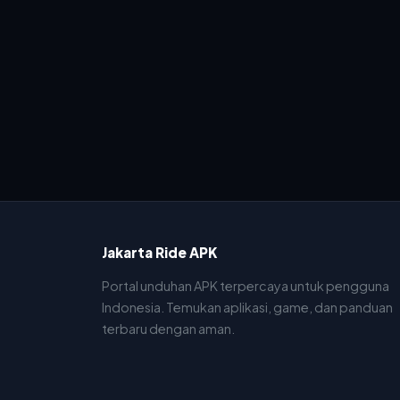
Jakarta Ride APK
Portal unduhan APK terpercaya untuk pengguna
Indonesia. Temukan aplikasi, game, dan panduan
terbaru dengan aman.