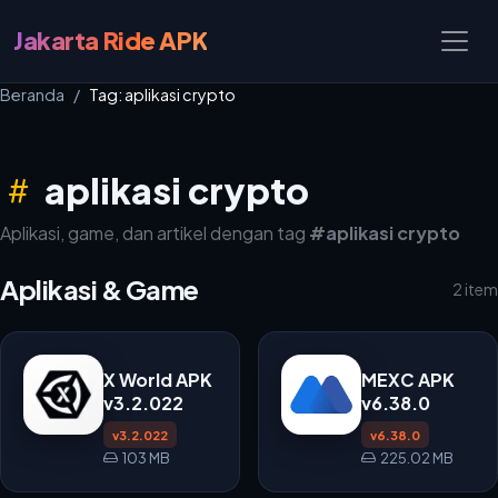
Jakarta Ride APK
Beranda
Tag: aplikasi crypto
aplikasi crypto
Aplikasi, game, dan artikel dengan tag
#aplikasi crypto
Aplikasi & Game
2 item
X World APK
MEXC APK
v3.2.022
v6.38.0
v3.2.022
v6.38.0
103 MB
225.02 MB