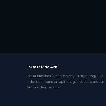
Jakarta Ride APK
Portal unduhan APK terpercaya untuk pengguna
Indonesia. Temukan aplikasi, game, dan panduan
terbaru dengan aman.