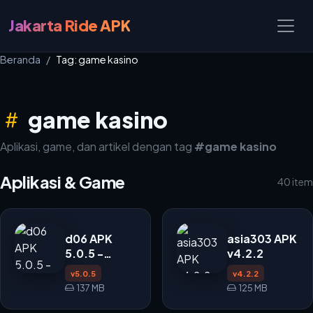
Jakarta Ride APK
Beranda
Tag: game kasino
game kasino
Aplikasi, game, dan artikel dengan tag
#game kasino
Aplikasi & Game
40 item
d06 APK
asia303 APK
5.0.5 -
v4.2.2
Game Slot
v5.0.5
v4.2.2
Seru dengan
137 MB
125 MB
Bonus
Menarik