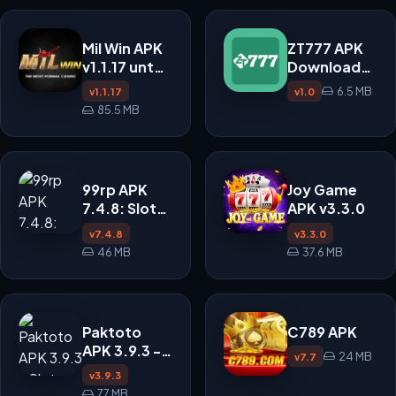
Mil Win APK
ZT777 APK
v1.1.17 untuk
Download
Android
untuk
6.5 MB
v1.1.17
v1.0
Android
85.5 MB
99rp APK
Joy Game
7.4.8: Slot
APK v3.3.0
Online Seru
v7.4.8
v3.3.0
dengan
46 MB
37.6 MB
Bonus
Harian
Paktoto
C789 APK
APK 3.9.3 -
24 MB
v7.7
Slot Online
v3.9.3
Seru dengan
77 MB