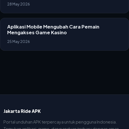
28 May 2026
Aplikasi Mobile Mengubah Cara Pemain
Mengakses Game Kasino
25 May 2026
Jakarta Ride APK
Portal unduhan APK terpercaya untuk pengguna Indonesia.
Temukan aplikasi, game, dan panduan terbaru dengan aman.