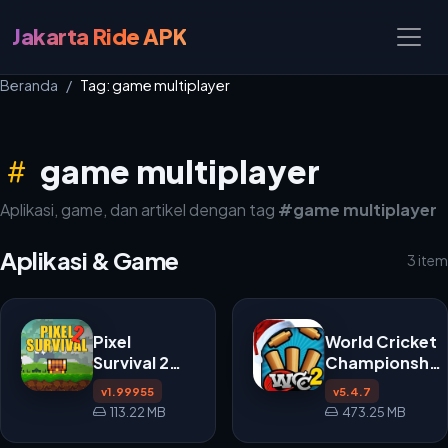
Jakarta Ride APK
Beranda
Tag: game multiplayer
game multiplayer
Aplikasi, game, dan artikel dengan tag
#game multiplayer
Aplikasi & Game
3 item
Pixel
World Cricket
Survival 2
Championship
APK
2 APK
v1.99955
v5.4.7
113.22 MB
473.25 MB