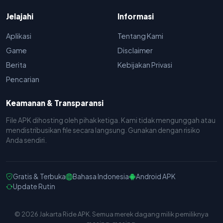
Jelajahi
Informasi
Aplikasi
Tentang Kami
Game
Disclaimer
Berita
Kebijakan Privasi
Pencarian
Keamanan & Transparansi
File APK dihosting oleh pihak ketiga. Kami tidak mengunggah atau
mendistribusikan file secara langsung. Gunakan dengan risiko
Anda sendiri.
Gratis & Terbuka
Bahasa Indonesia
Android APK
Update Rutin
© 2026 Jakarta Ride APK. Semua merek dagang milik pemiliknya