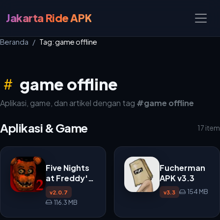
Jakarta Ride APK
Beranda
Tag: game offline
game offline
Aplikasi, game, dan artikel dengan tag
#game offline
Aplikasi & Game
17 item
Five Nights
Fucherman
at Freddy's
APK v3.3
2 APK
154 MB
v2.0.7
v3.3
116.3 MB