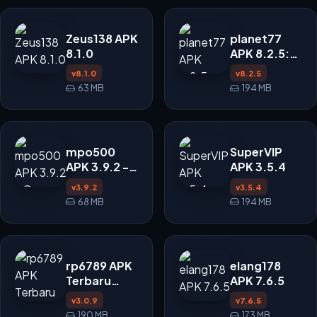
Zeus138 APK
planet77
8.1.0
APK 8.2.5:
Slot Online
v8.1.0
v8.2.5
Seru dengan
63 MB
194 MB
Gameplay
Cepat
mpo500
SuperVIP
APK 3.9.2 -
APK 3.5.4
Game Slot
v3.9.2
v3.5.4
Seru dengan
68 MB
194 MB
Gameplay
Cepat
rp6789 APK
elang178
Terbaru
APK 7.6.5
3.0.9
v3.0.9
v7.6.5
190 MB
173 MB