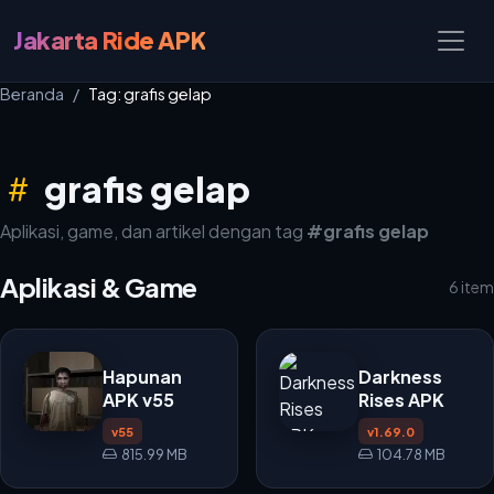
Jakarta Ride APK
Beranda
Tag: grafis gelap
grafis gelap
Aplikasi, game, dan artikel dengan tag
#grafis gelap
Aplikasi & Game
6 item
Hapunan
Darkness
APK v55
Rises APK
v55
v1.69.0
815.99 MB
104.78 MB