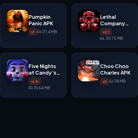
Pumpkin
Lethal
Panic APK
Company
APK
171.4 MB
v1
v2.1
30.75 MB
Five Nights
Choo Choo
at Candy’s
Charles APK
APK
118 MB
v1.0
v3
111.64 MB