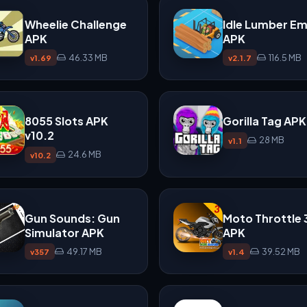
Wheelie Challenge
Idle Lumber Em
APK
APK
46.33 MB
116.5 MB
v1.69
v2.1.7
8055 Slots APK
Gorilla Tag APK
v10.2
28 MB
v1.1
24.6 MB
v10.2
Gun Sounds: Gun
Moto Throttle 
Simulator APK
APK
49.17 MB
39.52 MB
v357
v1.4