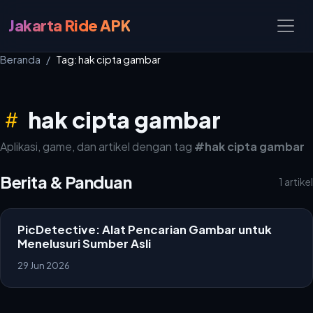
Jakarta Ride APK
Beranda
Tag: hak cipta gambar
hak cipta gambar
Aplikasi, game, dan artikel dengan tag
#hak cipta gambar
Berita & Panduan
1 artikel
PicDetective: Alat Pencarian Gambar untuk
Menelusuri Sumber Asli
29 Jun 2026