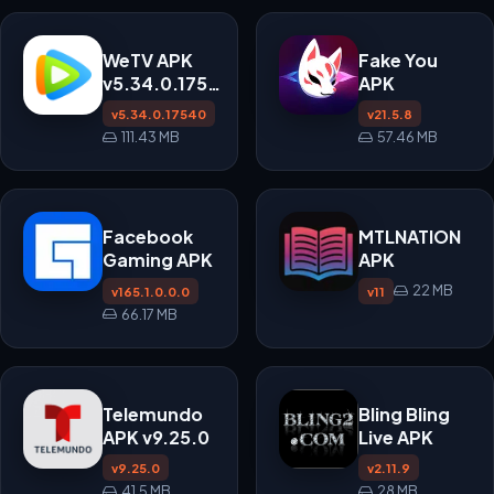
WeTV APK
Fake You
v5.34.0.17540
APK
untuk Android
v5.34.0.17540
v21.5.8
111.43 MB
57.46 MB
Facebook
MTLNATION
Gaming APK
APK
22 MB
v165.1.0.0.0
v11
66.17 MB
Telemundo
Bling Bling
APK v9.25.0
Live APK
v9.25.0
v2.11.9
41.5 MB
28 MB