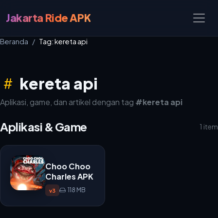
Jakarta Ride APK
Beranda
Tag: kereta api
kereta api
Aplikasi, game, dan artikel dengan tag
#kereta api
Aplikasi & Game
1 item
Choo Choo
Charles APK
118 MB
v3