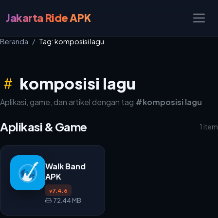
Jakarta Ride APK
Beranda
Tag: komposisi lagu
komposisi lagu
Aplikasi, game, dan artikel dengan tag
#komposisi lagu
Aplikasi & Game
1 item
Walk Band
APK
v7.4.6
72.44 MB