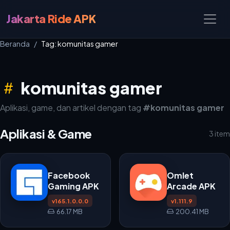
Jakarta Ride APK
Beranda
Tag: komunitas gamer
komunitas gamer
Aplikasi, game, dan artikel dengan tag
#komunitas gamer
Aplikasi & Game
3 item
Facebook
Omlet
Gaming APK
Arcade APK
v165.1.0.0.0
v1.111.9
66.17 MB
200.41 MB