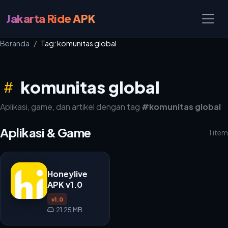
Jakarta Ride APK
Beranda
Tag: komunitas global
komunitas global
Aplikasi, game, dan artikel dengan tag
#komunitas global
Aplikasi & Game
1 item
Honeylive
APK v1.0
v1.0
21.25 MB