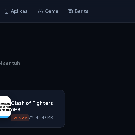
Aplikasi
Game
Berita
l sentuh
Clash of Fighters
APK
142.48 MB
v2.0.69