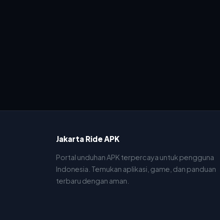
Jakarta Ride APK
Portal unduhan APK terpercaya untuk pengguna
Indonesia. Temukan aplikasi, game, dan panduan
terbaru dengan aman.