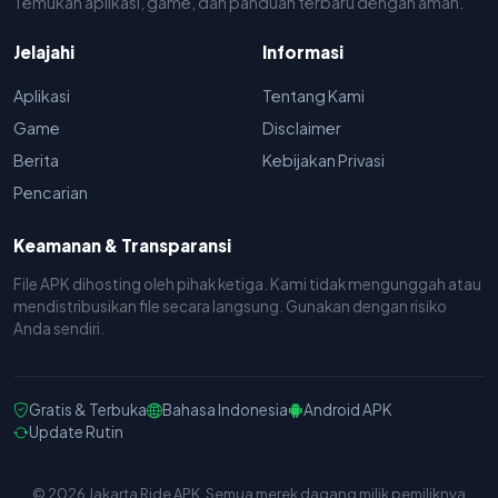
Temukan aplikasi, game, dan panduan terbaru dengan aman.
Jelajahi
Informasi
Aplikasi
Tentang Kami
Game
Disclaimer
Berita
Kebijakan Privasi
Pencarian
Keamanan & Transparansi
File APK dihosting oleh pihak ketiga. Kami tidak mengunggah atau
mendistribusikan file secara langsung. Gunakan dengan risiko
Anda sendiri.
Gratis & Terbuka
Bahasa Indonesia
Android APK
Update Rutin
© 2026 Jakarta Ride APK. Semua merek dagang milik pemiliknya