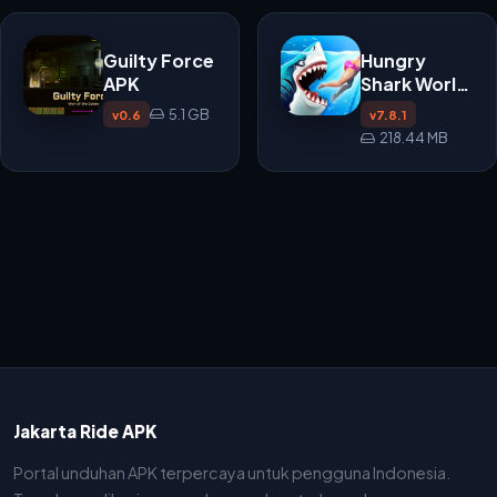
Menegangkan
Guilty Force
Hungry
APK
Shark World
APK
5.1 GB
v0.6
v7.8.1
218.44 MB
Jakarta Ride APK
Portal unduhan APK terpercaya untuk pengguna Indonesia.