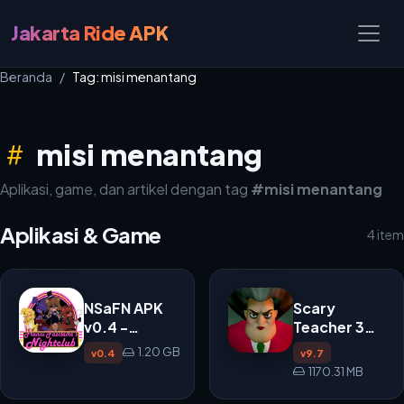
Jakarta Ride APK
Beranda
Tag: misi menantang
misi menantang
Aplikasi, game, dan artikel dengan tag
#misi menantang
Aplikasi & Game
4 item
NSaFN APK
Scary
v0.4 -
Teacher 3D
Simulasi
APK v9.7
1.20 GB
v0.4
v9.7
Manajemen
1170.31 MB
Nightclub
yang