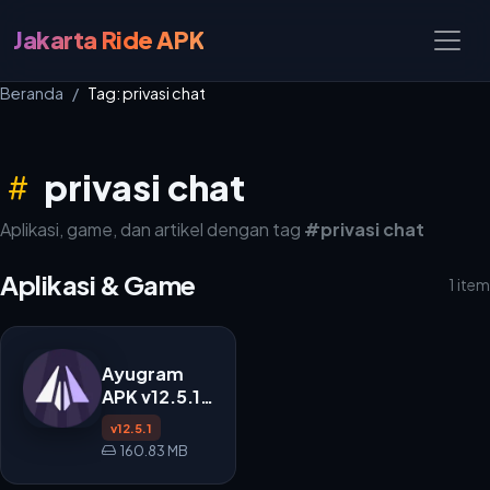
Jakarta Ride APK
Beranda
Tag: privasi chat
privasi chat
Aplikasi, game, dan artikel dengan tag
#privasi chat
Aplikasi & Game
1 item
Ayugram
APK v12.5.1
untuk
v12.5.1
Android
160.83 MB