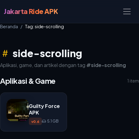
Jakarta Ride APK
Beranda
Tag: side-scrolling
side-scrolling
Aplikasi, game, dan artikel dengan tag
#side-scrolling
Aplikasi & Game
1 item
Guilty Force
APK
5.1 GB
v0.6