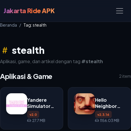
Jakarta Ride APK
Beranda
Tag: stealth
stealth
Aplikasi, game, dan artikel dengan tag
#stealth
Aplikasi & Game
2 item
Yandere
Hello
Simulator
Neighbor
APK
APK
v2.0
v2.3.16
27.7 MB
1156.03 MB