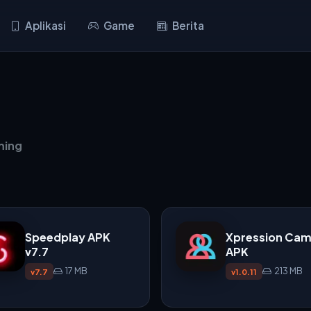
Aplikasi
Game
Berita
ming
Speedplay APK
Xpression Cam
v7.7
APK
17 MB
213 MB
v7.7
v1.0.11