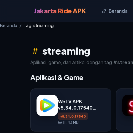
Jakarta Ride APK
Beranda
Beranda
Tag: streaming
streaming
Aplikasi, game, dan artikel dengan tag
#strea
Aplikasi & Game
WeTV APK
v5.34.0.17540
untuk Android
v5.34.0.17540
111.43 MB