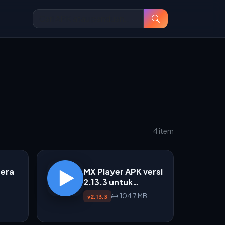
4 item
era
MX Player APK versi
2.13.3 untuk
Android
104.7 MB
v2.13.3