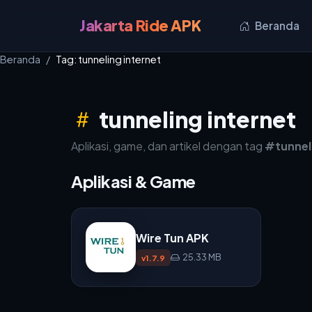
Jakarta Ride APK
Beranda
Beranda
Tag: tunneling internet
tunneling internet
Aplikasi, game, dan artikel dengan tag
#tunnel
Aplikasi & Game
Wire Tun APK
25.33 MB
v1.7.9