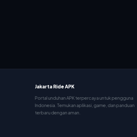
Jakarta Ride APK
Portal unduhan APK terpercaya untuk pengguna
Indonesia. Temukan aplikasi, game, dan panduan
terbaru dengan aman.