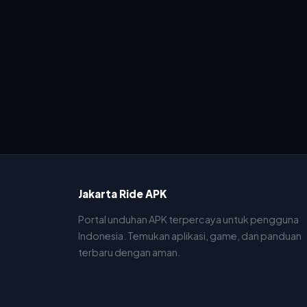
Jakarta Ride APK
Portal unduhan APK terpercaya untuk pengguna
Indonesia. Temukan aplikasi, game, dan panduan
terbaru dengan aman.