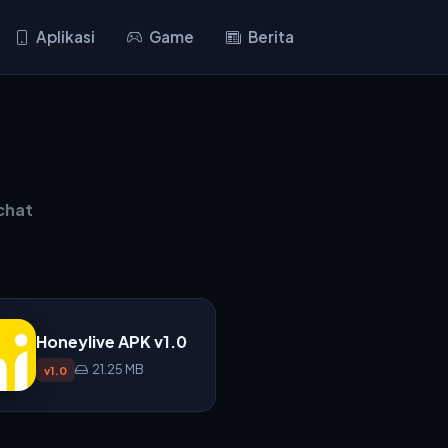
Aplikasi
Game
Berita
chat
Honeylive APK v1.0
21.25 MB
v1.0