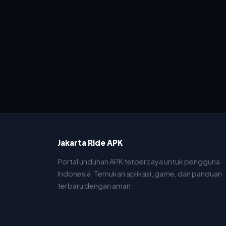
Jakarta Ride APK
Portal unduhan APK terpercaya untuk pengguna
Indonesia. Temukan aplikasi, game, dan panduan
terbaru dengan aman.