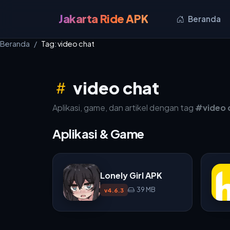
Jakarta Ride APK
Beranda
Beranda
Tag: video chat
video chat
Aplikasi, game, dan artikel dengan tag
#video 
Aplikasi & Game
Lonely Girl APK
39 MB
v4.6.3