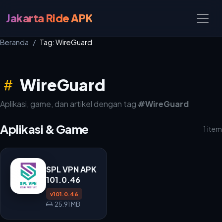
Jakarta Ride APK
Beranda
Tag: WireGuard
WireGuard
Aplikasi, game, dan artikel dengan tag
#WireGuard
Aplikasi & Game
1 item
SPL VPN APK
101.0.46
v101.0.46
25.91 MB