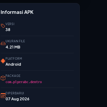
Informasi APK
VERSI
38
UKURAN FILE
4.21 MB
PLATFORM
Android
PACKAGE
com.plyerabc.dentro
DIPERBARUI
07 Aug 2026