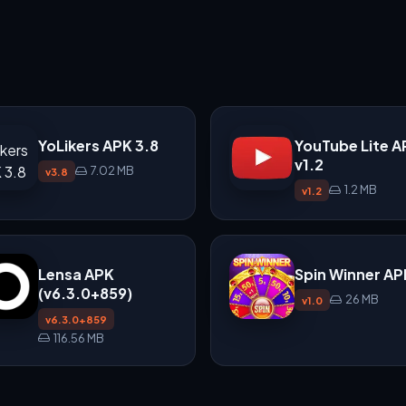
YoLikers APK 3.8
YouTube Lite A
v1.2
7.02 MB
v3.8
1.2 MB
v1.2
Lensa APK
Spin Winner AP
(v6.3.0+859)
26 MB
v1.0
v6.3.0+859
116.56 MB