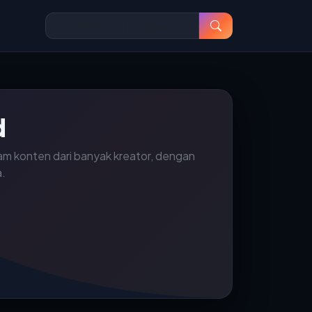
d
am konten dari banyak kreator, dengan
a.