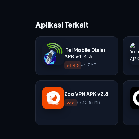
Aplikasi Terkait
iTel Mobile Dialer
APK v4.4.3
17 MB
v4.4.3
Zoo VPN APK v2.8
30.88 MB
v2.8