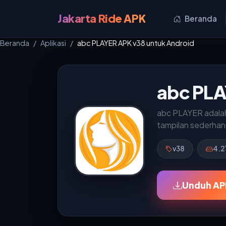
Jakarta Ride APK
Beranda
Beranda
Aplikasi
abc PLAYER APK v38 untuk Android
abc PLA
abc PLAYER adalah
tampilan sederhana
v38
4.2
Unduh AP