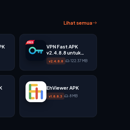
Lihat semua
PK
VPN Fast APK
v2.4.8.8 untuk
Android
122.37 MB
v2.4.8.8
K
EhViewer APK
8 MB
v1.8.8.3