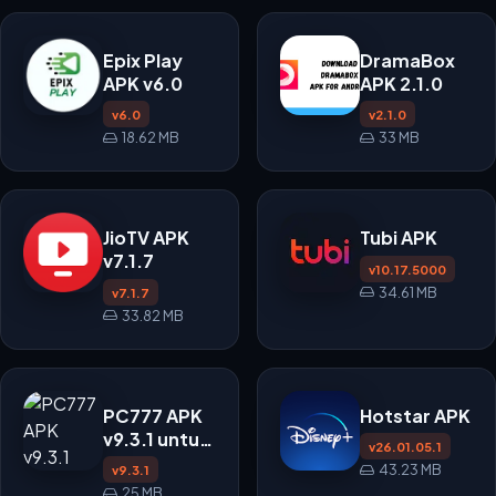
Epix Play
DramaBox
APK v6.0
APK 2.1.0
v6.0
v2.1.0
18.62 MB
33 MB
JioTV APK
Tubi APK
v7.1.7
v10.17.5000
34.61 MB
v7.1.7
33.82 MB
PC777 APK
Hotstar APK
v9.3.1 untuk
v26.01.05.1
Android
43.23 MB
v9.3.1
25 MB