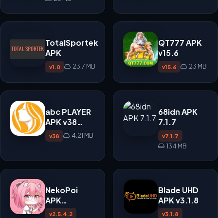
TotalSportek
QT777 APK
APK
v15.6
23.7 MB
23 MB
v1.0
v15.6
abc PLAYER
68idn APK
APK v38
7.1.7
untuk
4.21 MB
v38
v7.1.7
Android
134 MB
NekoPoi
Blade UHD
APK
APK v3.1.8
v2.5.4.2
v2.5.4.2
v3.1.8