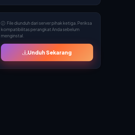
File diunduh dari server pihak ketiga. Periksa
kompatibilitas perangkat Anda sebelum
menginstal.
Unduh Sekarang