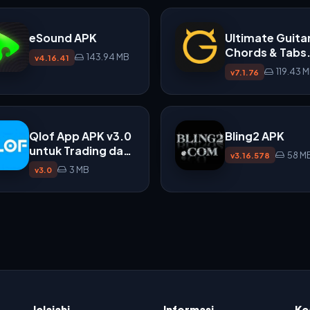
eSound APK
Ultimate Guita
Chords & Tabs
143.94 MB
v4.16.41
APK
119.43 
v7.1.76
Qlof App APK v3.0
Bling2 APK
untuk Trading dan
58 M
v3.16.578
Investasi Mudah
3 MB
v3.0
Jelajahi
Informasi
Ke