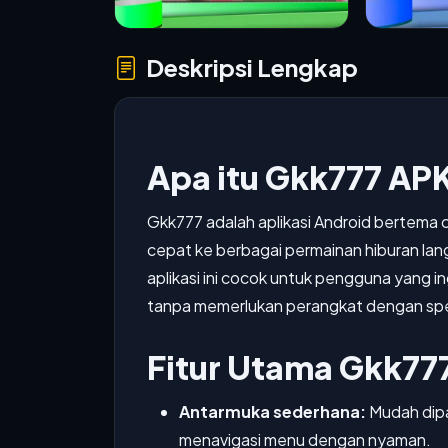
Deskripsi Lengkap
Apa itu Gkk777 AP
Gkk777 adalah aplikasi Android bertema
cepat ke berbagai permainan hiburan lang
aplikasi ini cocok untuk pengguna yang 
tanpa memerlukan perangkat dengan spesi
Fitur Utama Gkk77
Antarmuka sederhana:
Mudah dipa
menavigasi menu dengan nyaman.