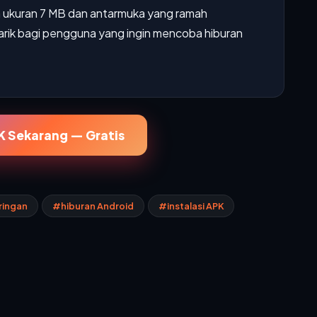
n ukuran 7 MB dan antarmuka yang ramah
enarik bagi pengguna yang ingin mencoba hiburan
 Sekarang — Gratis
 ringan
#hiburan Android
#instalasi APK