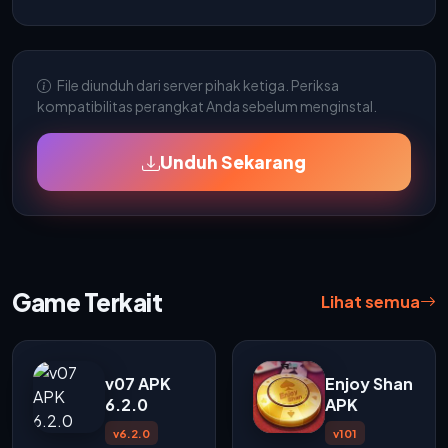
File diunduh dari server pihak ketiga. Periksa
kompatibilitas perangkat Anda sebelum menginstal.
Unduh Sekarang
Game Terkait
Lihat semua
v07 APK
Enjoy Shan
6.2.0
APK
v6.2.0
v101