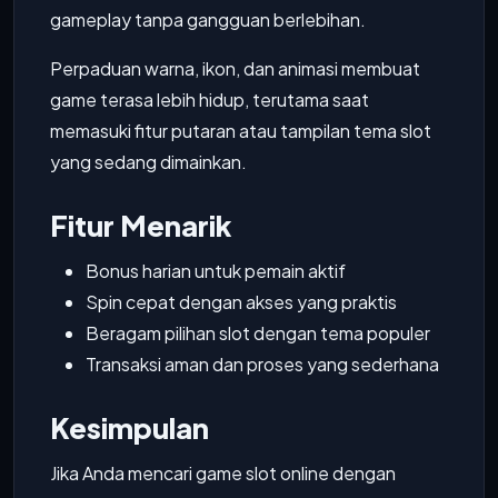
gameplay tanpa gangguan berlebihan.
Perpaduan warna, ikon, dan animasi membuat
game terasa lebih hidup, terutama saat
memasuki fitur putaran atau tampilan tema slot
yang sedang dimainkan.
Fitur Menarik
Bonus harian untuk pemain aktif
Spin cepat dengan akses yang praktis
Beragam pilihan slot dengan tema populer
Transaksi aman dan proses yang sederhana
Kesimpulan
Jika Anda mencari game slot online dengan