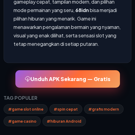
gameplay cepat, tampilan modern, dan pilihan
mode permainan yang seru,
68idn
bisa menjadi
pilihan hiburan yang menarik. Game ini
menawarkan pengalaman bermain yang nyaman,
visual yang enak dilihat, serta sensasi slot yang
tetap menegangkan di setiap putaran.
Unduh APK Sekarang — Gratis
TAG POPULER
#game slot online
#spin cepat
#grafis modern
#game casino
#hiburan Android