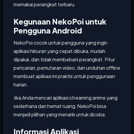
memakai perangkat terbaru.
Kegunaan NekoPoi untuk
Pengguna Android
NekoPoi cocok untuk pengguna yang ingin
aplikasi hiburan yang cepat dibuka, mudah
dipakai, dan tidak membebani perangkat. Fitur
pencarian, pemutaran video, dan unduhan offline
membuat aplikasi ini praktis untuk penggunaan
harian.
Jika Anda mencari aplikasi streaming anime yang
sederhana dan hemat ruang, NekoPoi bisa
menjadi pilihan yang menarik untuk dicoba.
Informasi Aplikasi