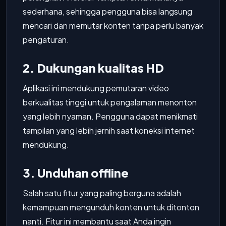
sederhana, sehingga pengguna bisa langsung
mencari dan memutar konten tanpa perlu banyak
pengaturan.
2. Dukungan kualitas HD
Aplikasi ini mendukung pemutaran video
berkualitas tinggi untuk pengalaman menonton
yang lebih nyaman. Pengguna dapat menikmati
tampilan yang lebih jernih saat koneksi internet
mendukung.
3. Unduhan offline
Salah satu fitur yang paling berguna adalah
kemampuan mengunduh konten untuk ditonton
nanti. Fitur ini membantu saat Anda ingin