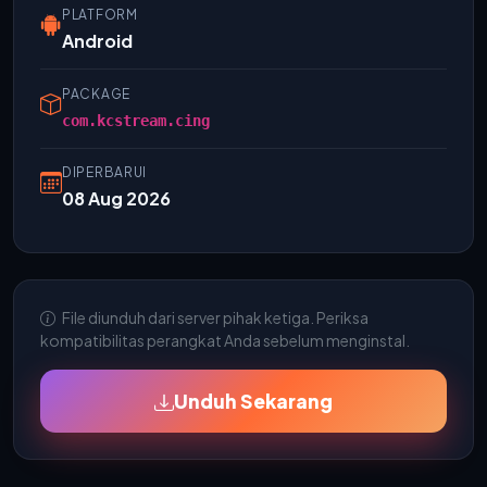
PLATFORM
Android
PACKAGE
com.kcstream.cing
DIPERBARUI
08 Aug 2026
File diunduh dari server pihak ketiga. Periksa
kompatibilitas perangkat Anda sebelum menginstal.
Unduh Sekarang