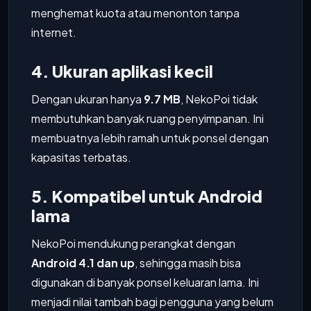
menghemat kuota atau menonton tanpa
internet.
4. Ukuran aplikasi kecil
Dengan ukuran hanya
9.7 MB
, NekoPoi tidak
membutuhkan banyak ruang penyimpanan. Ini
membuatnya lebih ramah untuk ponsel dengan
kapasitas terbatas.
5. Kompatibel untuk Android
lama
NekoPoi mendukung perangkat dengan
Android 4.1 dan up
, sehingga masih bisa
digunakan di banyak ponsel keluaran lama. Ini
menjadi nilai tambah bagi pengguna yang belum