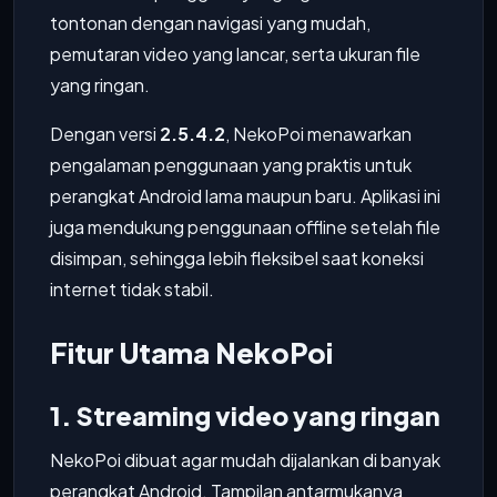
tontonan dengan navigasi yang mudah,
pemutaran video yang lancar, serta ukuran file
yang ringan.
Dengan versi
2.5.4.2
, NekoPoi menawarkan
pengalaman penggunaan yang praktis untuk
perangkat Android lama maupun baru. Aplikasi ini
juga mendukung penggunaan offline setelah file
disimpan, sehingga lebih fleksibel saat koneksi
internet tidak stabil.
Fitur Utama NekoPoi
1. Streaming video yang ringan
NekoPoi dibuat agar mudah dijalankan di banyak
perangkat Android. Tampilan antarmukanya