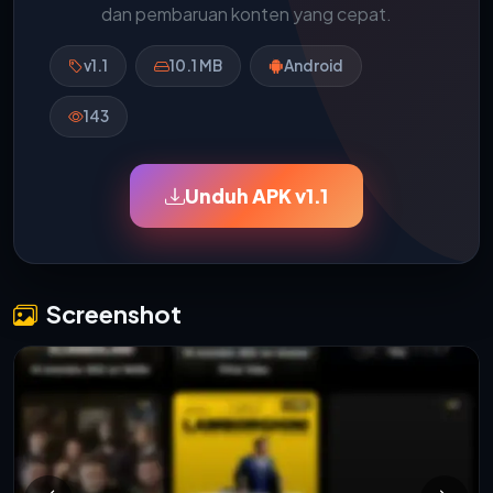
dan pembaruan konten yang cepat.
v1.1
10.1 MB
Android
143
Unduh APK v1.1
Screenshot