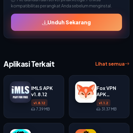
kompatibilitas perangkat Anda sebelum menginstal.
Unduh Sekarang
Aplikasi Terkait
Lihat semua
IMLS APK
Fox VPN
v1.8.12
APK
(v1.1.2) -
v1.8.12
v1.1.2
VPN
7.39 MB
31.37 MB
Android
Ringan dan
Aman