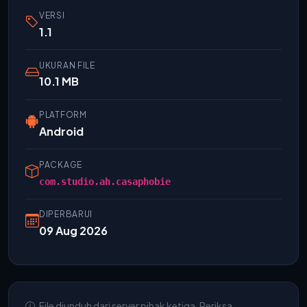
VERSI
1.1
UKURAN FILE
10.1 MB
PLATFORM
Android
PACKAGE
com.studio.ah.casaphobie
DIPERBARUI
09 Aug 2026
File diunduh dari server pihak ketiga. Periksa