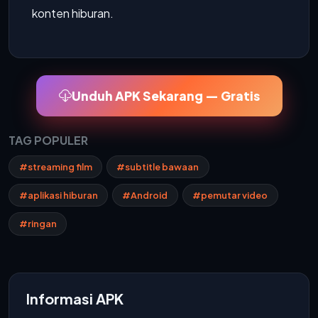
konten hiburan.
Unduh APK Sekarang — Gratis
TAG POPULER
#streaming film
#subtitle bawaan
#aplikasi hiburan
#Android
#pemutar video
#ringan
Informasi APK