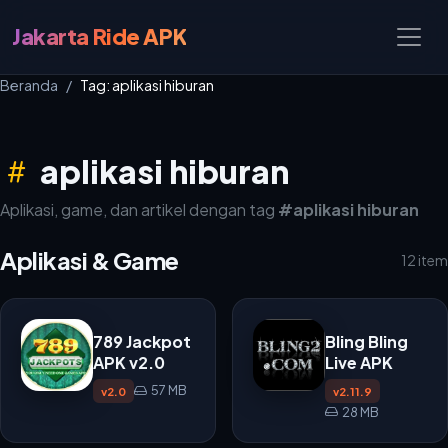
Jakarta Ride APK
Beranda
Tag: aplikasi hiburan
aplikasi hiburan
Aplikasi, game, dan artikel dengan tag
#aplikasi hiburan
Aplikasi & Game
12 item
789 Jackpot
Bling Bling
APK v2.0
Live APK
57 MB
v2.0
v2.11.9
28 MB