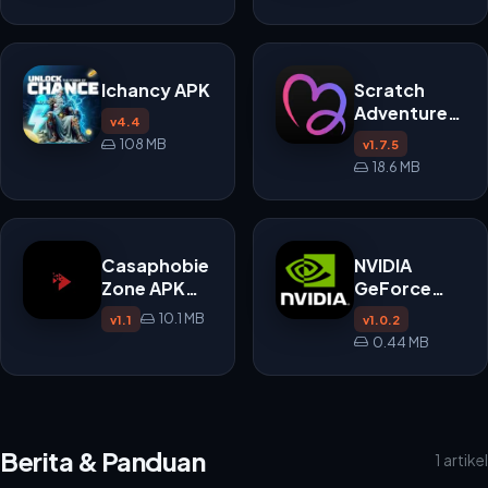
Ichancy APK
Scratch
Adventure
v4.4
APK
108 MB
v1.7.5
18.6 MB
Casaphobie
NVIDIA
Zone APK
GeForce
v1.1
NOW APK
10.1 MB
v1.1
v1.0.2
0.44 MB
Berita & Panduan
1 artikel