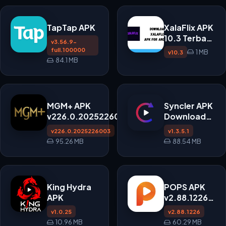
TapTap APK
XalaFlix APK
10.3 Terbaru
v3.56.9-
untuk
full.100000
1 MB
v10.3
Android
84.1 MB
MGM+ APK
Syncler APK
v226.0.2025226003
Download
untuk Streaming
untuk
v226.0.2025226003
v1.3.5.1
Film dan Serial
Android
95.26 MB
88.54 MB
King Hydra
POPS APK
APK
v2.88.1226
untuk
v1.0.25
v2.88.1226
Android
10.96 MB
60.29 MB