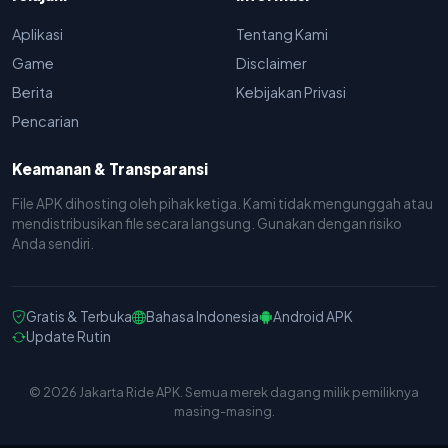
Aplikasi
Tentang Kami
Game
Disclaimer
Berita
Kebijakan Privasi
Pencarian
Keamanan & Transparansi
File APK dihosting oleh pihak ketiga. Kami tidak mengunggah atau
mendistribusikan file secara langsung. Gunakan dengan risiko
Anda sendiri.
Gratis & Terbuka
Bahasa Indonesia
Android APK
Update Rutin
© 2026 Jakarta Ride APK. Semua merek dagang milik pemiliknya
masing-masing.