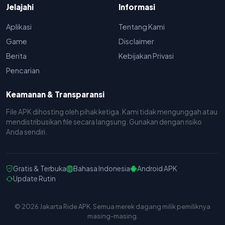
Jelajahi
Informasi
Aplikasi
Tentang Kami
Game
Disclaimer
Berita
Kebijakan Privasi
Pencarian
Keamanan & Transparansi
File APK dihosting oleh pihak ketiga. Kami tidak mengunggah atau
mendistribusikan file secara langsung. Gunakan dengan risiko
Anda sendiri.
Gratis & Terbuka
Bahasa Indonesia
Android APK
Update Rutin
© 2026 Jakarta Ride APK. Semua merek dagang milik pemiliknya
masing-masing.