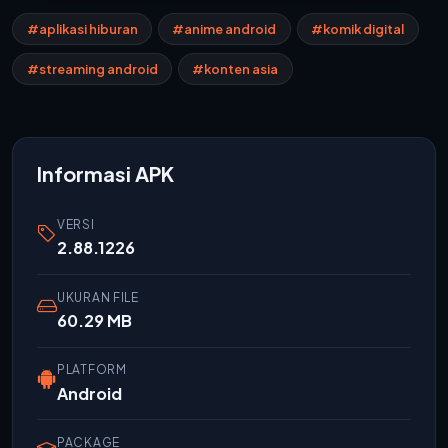
#aplikasi hiburan
#anime android
#komik digital
#streaming android
#konten asia
Informasi APK
VERSI
2.88.1226
UKURAN FILE
60.29 MB
PLATFORM
Android
PACKAGE