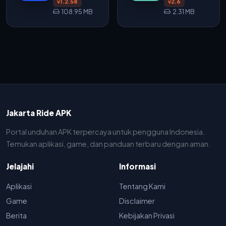
v1.2.58
v2.6
108.95 MB
2.31 MB
Jakarta Ride APK
Portal unduhan APK terpercaya untuk pengguna Indonesia.
Temukan aplikasi, game, dan panduan terbaru dengan aman.
Jelajahi
Informasi
Aplikasi
Tentang Kami
Game
Disclaimer
Berita
Kebijakan Privasi