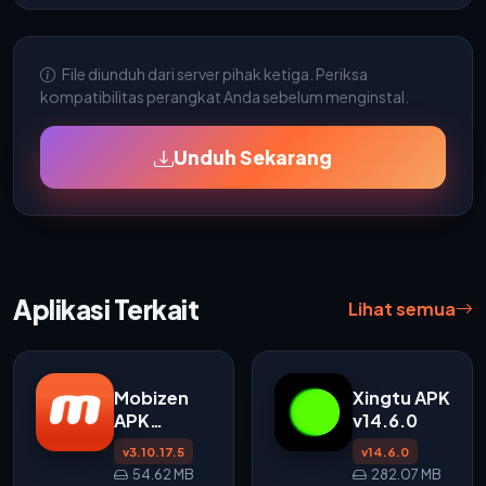
File diunduh dari server pihak ketiga. Periksa
kompatibilitas perangkat Anda sebelum menginstal.
Unduh Sekarang
Aplikasi Terkait
Lihat semua
Mobizen
Xingtu APK
APK
v14.6.0
v3.10.17.5
v3.10.17.5
v14.6.0
untuk
54.62 MB
282.07 MB