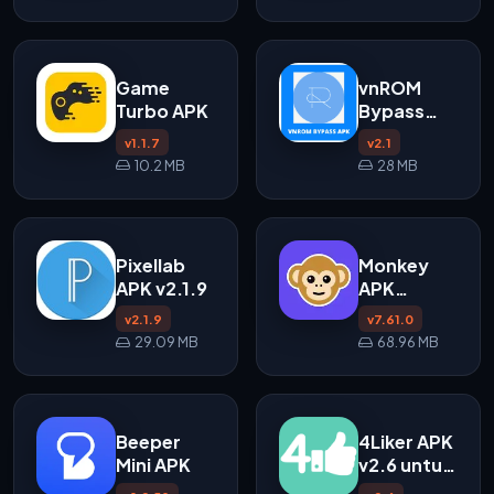
Android
Game
vnROM
Turbo APK
Bypass
FRP APK
v1.1.7
v2.1
10.2 MB
28 MB
Pixellab
Monkey
APK v2.1.9
APK
v7.61.0
v2.1.9
v7.61.0
untuk
29.09 MB
68.96 MB
Android
Beeper
4Liker APK
Mini APK
v2.6 untuk
Android