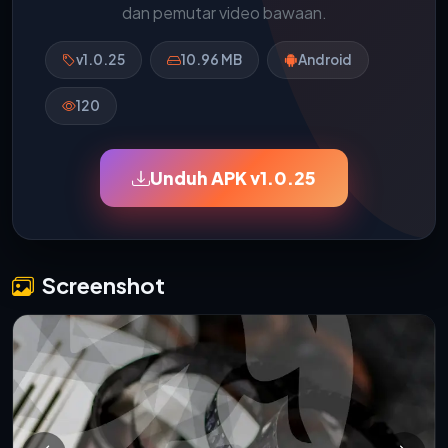
dan pemutar video bawaan.
v1.0.25
10.96 MB
Android
120
Unduh APK v1.0.25
Screenshot