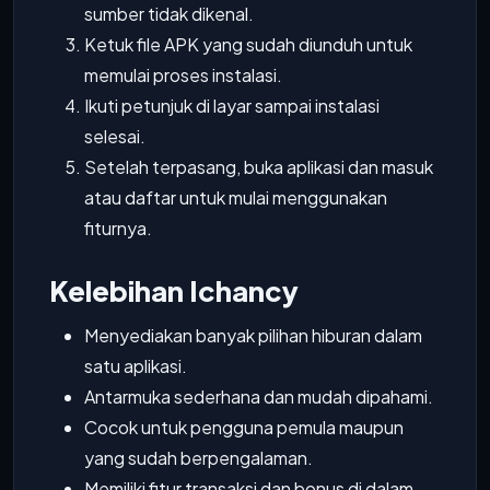
sumber tidak dikenal.
Ketuk file APK yang sudah diunduh untuk
memulai proses instalasi.
Ikuti petunjuk di layar sampai instalasi
selesai.
Setelah terpasang, buka aplikasi dan masuk
atau daftar untuk mulai menggunakan
fiturnya.
Kelebihan Ichancy
Menyediakan banyak pilihan hiburan dalam
satu aplikasi.
Antarmuka sederhana dan mudah dipahami.
Cocok untuk pengguna pemula maupun
yang sudah berpengalaman.
Memiliki fitur transaksi dan bonus di dalam