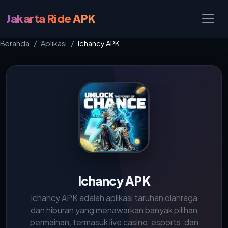
Jakarta Ride APK
Beranda
Aplikasi
Ichancy APK
Ichancy APK
Ichancy APK adalah aplikasi taruhan olahraga
dan hiburan yang menawarkan banyak pilihan
permainan, termasuk live casino, esports, dan